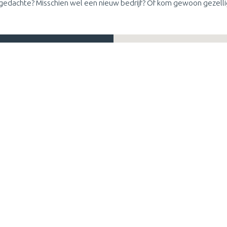
n gedachte? Misschien wel een nieuw bedrijf? Of kom gewoon gezelli
ces kunnen maken.
planner
om snel aan
 velden