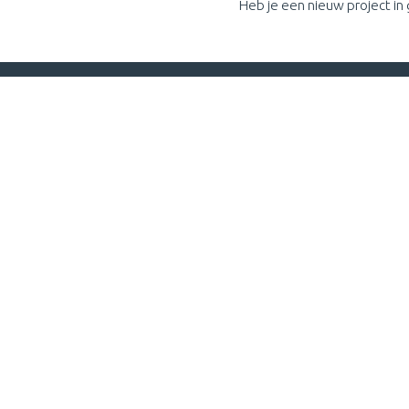
Heb je een nieuw project i
Laten we samen kijken hoe we jouw ideeën tot een suc
Vul hieronder het formulier in, bel of gebruik de
project
de slag te gaan.
Velden die gemarkeerd zijn met een
*
zijn vereiste
Dhr.
Mevr.